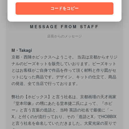
コードをコピー
MESSAGE FROM STAFF
店長からのメッセージ
M・Takagi
京都・西陣ホビックスへようこそ。 当店は京都からオリジ
ナルのビーズキットを販売していおります。ビーズキット
とはお客様がご自身で作品を作って頂く材料と作り図がセ
ットになった商品です。デザイン、キットの仕立て、商品
の発送、全て当店で行っております。
弊社の【ホビックス】と言う社名は、京都画壇の天才画家
『堂本印象』の甥にあたる堂本捷二氏によって、『ホビ
ー』と言う言葉の造語と、当時 英語の社名で最後に「～
X」と付くのが流行っており、その「造語とX」でHOBBIX
と言う社名を命名していただきました。大変光栄の至りで