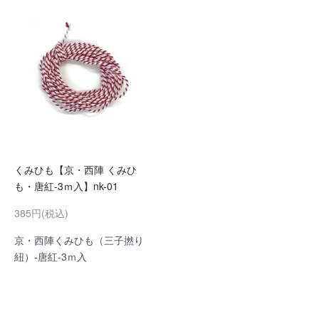
くみひも【京・西陣 くみひ
も・唐紅-3ｍ入】nk-01
385円(税込)
京・西陣くみひも（三子撚り
紐）-唐紅-3ｍ入