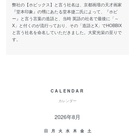
弊社の【ホビックス】と言う社名は、京都画壇の天才画家
『堂本印象』の甥にあたる堂本捷二氏によって、『ホビ
ー』と言う言葉の造語と、当時 英語の社名で最後に「～
X」と付くのが流行っており、その「造語とX」でHOBBIX
と言う社名を命名していただきました。大変光栄の至りで
す。
CALENDAR
カレンダー
2026年8月
日
月
火
水
木
金
土