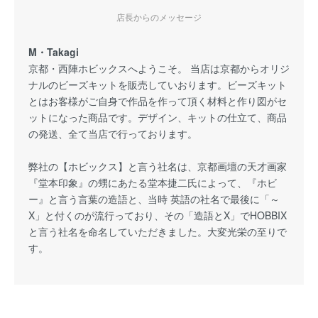
店長からのメッセージ
M・Takagi
京都・西陣ホビックスへようこそ。 当店は京都からオリジ
ナルのビーズキットを販売していおります。ビーズキット
とはお客様がご自身で作品を作って頂く材料と作り図がセ
ットになった商品です。デザイン、キットの仕立て、商品
の発送、全て当店で行っております。
弊社の【ホビックス】と言う社名は、京都画壇の天才画家
『堂本印象』の甥にあたる堂本捷二氏によって、『ホビ
ー』と言う言葉の造語と、当時 英語の社名で最後に「～
X」と付くのが流行っており、その「造語とX」でHOBBIX
と言う社名を命名していただきました。大変光栄の至りで
す。