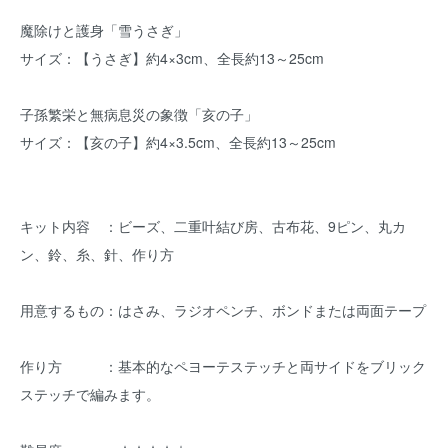
魔除けと護身「雪うさぎ」
サイズ：【うさぎ】約4×3cm、全長約13～25cm
子孫繁栄と無病息災の象徴「亥の子」
サイズ：【亥の子】約4×3.5cm、全長約13～25cm
キット内容 ：ビーズ、二重叶結び房、古布花、9ピン、丸カ
ン、鈴、糸、針、作り方
用意するもの：はさみ、ラジオペンチ、ボンドまたは両面テープ
作り方 ：基本的なペヨーテステッチと両サイドをブリック
ステッチで編みます。