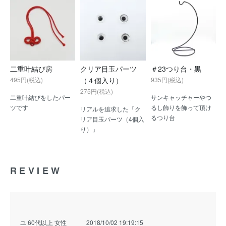
二重叶結び房
クリア目玉パーツ
＃23つり台・黒
495円(税込)
（４個入り）
935円(税込)
275円(税込)
二重叶結びをしたパー
サンキャッチャーやつ
ツです
るし飾りを飾って頂け
リアルを追求した「ク
るつり台
リア目玉パーツ（4個入
り）」
REVIEW
ユ 60代以上 女性
2018/10/02 19:19:15