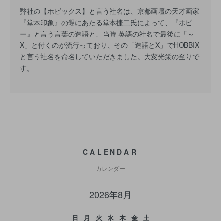
弊社の【ホビックス】と言う社名は、京都画壇の天才画家
『堂本印象』の甥にあたる堂本捷二氏によって、『ホビ
ー』と言う言葉の造語と、当時 英語の社名で最後に「～
X」と付くのが流行っており、その「造語とX」でHOBBIX
と言う社名を命名していただきました。大変光栄の至りで
す。
CALENDAR
カレンダー
2026年8月
日
月
火
水
木
金
土