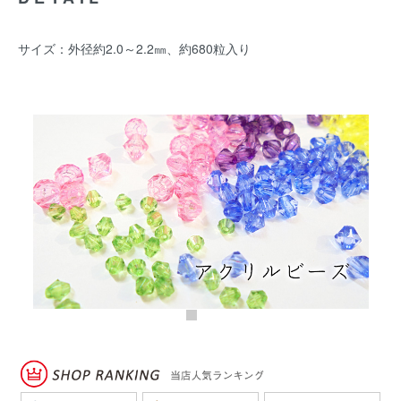
サイズ：外径約2.0～2.2㎜、約680粒入り