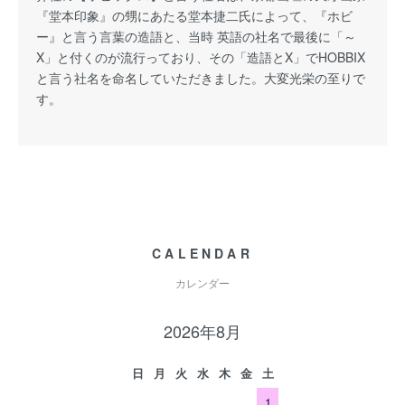
『堂本印象』の甥にあたる堂本捷二氏によって、『ホビ
ー』と言う言葉の造語と、当時 英語の社名で最後に「～
X」と付くのが流行っており、その「造語とX」でHOBBIX
と言う社名を命名していただきました。大変光栄の至りで
す。
CALENDAR
カレンダー
2026年8月
日
月
火
水
木
金
土
1