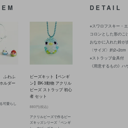
TEM
DETAIL
※スワロフスキー・
コロンとした形のこ
おなかに入れた鈴が
〈サイズ〉約2×2cm
※ストラップ金具付
《用意するもの》ハ
 ふわふ
ビーズキット【ペンギ
ホルダー
ン】BK-3動物 アクリル
ビーズ ストラップ 初心
者 セット
る可愛らし
880円(税込)
アクリルビーズで作るビー
ズキッズシリーズ「ペンギ
ン」のビーズキット。