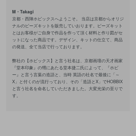
M・Takagi
京都・西陣ホビックスへようこそ。 当店は京都からオリジ
ナルのビーズキットを販売していおります。ビーズキット
とはお客様がご自身で作品を作って頂く材料と作り図がセ
ットになった商品です。デザイン、キットの仕立て、商品
の発送、全て当店で行っております。
弊社の【ホビックス】と言う社名は、京都画壇の天才画家
『堂本印象』の甥にあたる堂本捷二氏によって、『ホビ
ー』と言う言葉の造語と、当時 英語の社名で最後に「～
X」と付くのが流行っており、その「造語とX」でHOBBIX
と言う社名を命名していただきました。大変光栄の至りで
す。