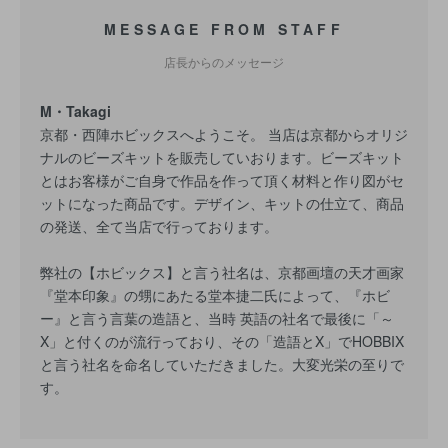
MESSAGE FROM STAFF
店長からのメッセージ
M・Takagi
京都・西陣ホビックスへようこそ。 当店は京都からオリジ
ナルのビーズキットを販売していおります。ビーズキット
とはお客様がご自身で作品を作って頂く材料と作り図がセ
ットになった商品です。デザイン、キットの仕立て、商品
の発送、全て当店で行っております。
弊社の【ホビックス】と言う社名は、京都画壇の天才画家
『堂本印象』の甥にあたる堂本捷二氏によって、『ホビ
ー』と言う言葉の造語と、当時 英語の社名で最後に「～
X」と付くのが流行っており、その「造語とX」でHOBBIX
と言う社名を命名していただきました。大変光栄の至りで
す。