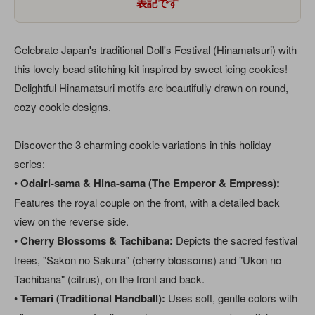
表記です
Celebrate Japan's traditional Doll's Festival (Hinamatsuri) with
this lovely bead stitching kit inspired by sweet icing cookies!
Delightful Hinamatsuri motifs are beautifully drawn on round,
cozy cookie designs.
Discover the 3 charming cookie variations in this holiday
series:
•
Odairi-sama & Hina-sama (The Emperor & Empress):
Features the royal couple on the front, with a detailed back
view on the reverse side.
•
Cherry Blossoms & Tachibana:
Depicts the sacred festival
trees, "Sakon no Sakura" (cherry blossoms) and "Ukon no
Tachibana" (citrus), on the front and back.
•
Temari (Traditional Handball):
Uses soft, gentle colors with