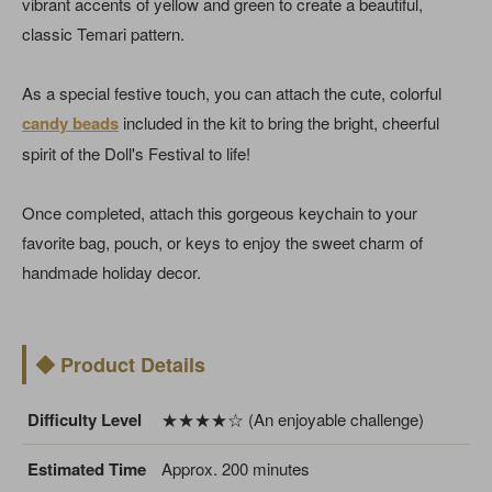
vibrant accents of yellow and green to create a beautiful,
classic Temari pattern.
As a special festive touch, you can attach the cute, colorful
candy beads
included in the kit to bring the bright, cheerful
spirit of the Doll's Festival to life!
Once completed, attach this gorgeous keychain to your
favorite bag, pouch, or keys to enjoy the sweet charm of
handmade holiday decor.
◆ Product Details
Difficulty Level
★★★★☆ (An enjoyable challenge)
Estimated Time
Approx. 200 minutes