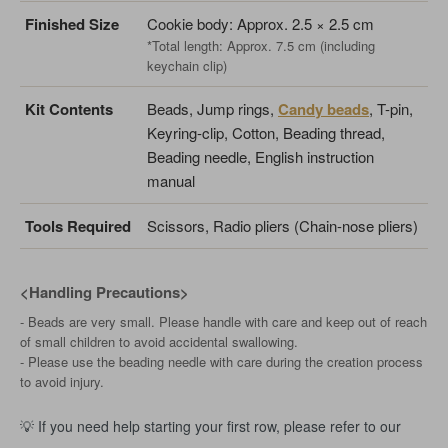
Finished Size
Cookie body: Approx. 2.5 × 2.5 cm
*Total length: Approx. 7.5 cm (including
keychain clip)
Kit Contents
Beads, Jump rings,
Candy beads
, T-pin,
Keyring-clip, Cotton, Beading thread,
Beading needle, English instruction
manual
Tools Required
Scissors, Radio pliers (Chain-nose pliers)
<Handling Precautions>
- Beads are very small. Please handle with care and keep out of reach
of small children to avoid accidental swallowing.
- Please use the beading needle with care during the creation process
to avoid injury.
💡 If you need help starting your first row, please refer to our