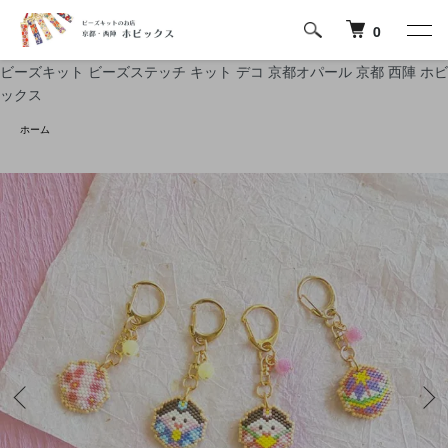
0
ビーズキット ビーズステッチ キット デコ 京都オパール 京都 西陣 ホビ
ックス
ホーム