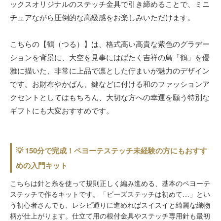
ックスオリジナルのステッチ金具で引き締めることで、ミニ
チュアながら圧倒的な高級感をお楽しみいただけます。
こちらの【鶴（つる）】は、格式高い高貴な紫色のグラデー
ションを背景に、大空を見事にはばたく吉祥の鳥「鶴」を優
雅に描いた、非常に上品で凛とした佇まいが魅力のデザイン
です。お財布やかばん、鍵などに付ける和のファッションア
クセントとしてはもちろん、大切な方への幸運を願う特別な
ギフトにも大変おすすめです。
💡 150分で完成！ペヨーテステッチ未経験の方にもおすす
めの入門キット
こちらは針と糸を使って規則正しく編み進める、基本のペヨーテ
ステッチで作るキットです。「ビーズステッチは初めて…」とい
う初心者さんでも、レシピ通りに進めればスイスイと綺麗な織物
柄が仕上がります。仕立て用の根付金具やステッチ専用針も最初