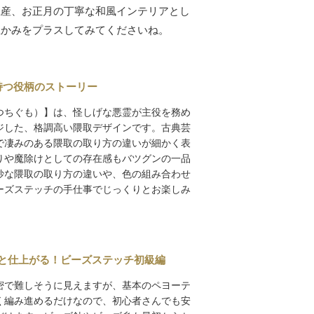
土産、お正月の丁寧な和風インテリアとし
温かみをプラスしてみてくださいね。
が持つ役柄のストーリー
つちぐも）】は、怪しげな悪霊が主役を務め
ジした、格調高い隈取デザインです。古典芸
で凄みのある隈取の取り方の違いが細かく表
りや魔除けとしての存在感もバツグンの一品
妙な隈取の取り方の違いや、色の組み合わせ
ーズステッチの手仕事でじっくりとお楽しみ
クッと仕上がる！ビーズステッチ初級編
密で難しそうに見えますが、基本のペヨーテ
く編み進めるだけなので、初心者さんでも安