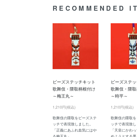
RECOMMENDED I
ビーズステッチキット
ビーズステッ
歌舞伎・隈取柄根付け
歌舞伎・隈取
～梅王丸～
～時平～
1,210円(税込)
1,210円(税込)
歌舞伎の隈取をビーズステ
歌舞伎の隈取を
ッチで表現致しました。
ッチで表現致し
「正義にあふれ血気にはや
「天皇にかわっ
る梅王丸」
めようとする悪