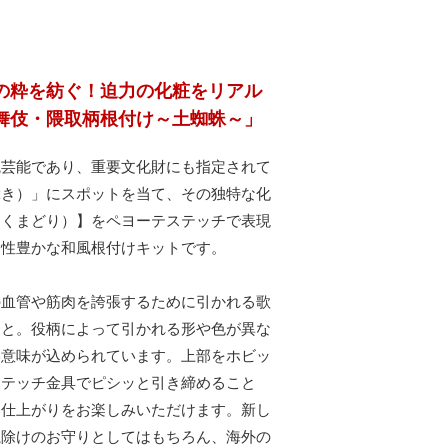
の粋を紡ぐ！迫力の化粧をリアル
舞伎・隈取柄根付け～土蜘蛛～」
統芸能であり、重要文化財にも指定されて
ぶき）」にスポットを当て、その独特な化
（くまどり）】をペヨーテステッチで表現
個性豊かな和風根付けキットです。
の血管や筋肉を誇張するために引かれる歌
こと。役柄によって引かれる形や色が異な
い意味が込められています。上部をホビッ
ステッチ金具でピシッと引き締めること
い仕上がりをお楽しみいただけます。新し
魔除けのお守りとしてはもちろん、海外の