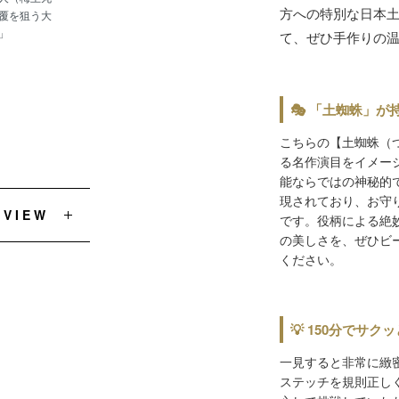
方への特別な日本
覆を狙う大
」
て、ぜひ手作りの
🎭 「土蜘蛛」
こちらの【土蜘蛛（
る名作演目をイメー
能ならではの神秘的
現されており、お守
EVIEW
です。役柄による絶
の美しさを、ぜひビ
ください。
💡 150分でサ
一見すると非常に緻
ステッチを規則正し