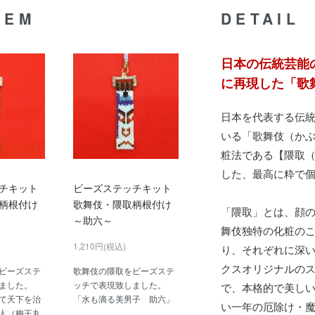
TEM
DETAIL
日本の伝統芸能
に再現した「歌
日本を代表する伝
いる「歌舞伎（か
粧法である【隈取
した、最高に粋で
チキット
ビーズステッチキット
柄根付け
歌舞伎・隈取柄根付け
「隈取」とは、顔
～助六～
舞伎独特の化粧の
1,210円(税込)
り、それぞれに深
クスオリジナルの
ビーズステ
歌舞伎の隈取をビーズステ
ました。
ッチで表現致しました。
で、本格的で美し
て天下を治
「水も滴る美男子 助六」
い一年の厄除け・
人（梅王丸