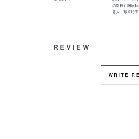
の敵役）国家転
悪人 藤原時平
REVIEW
WRITE R