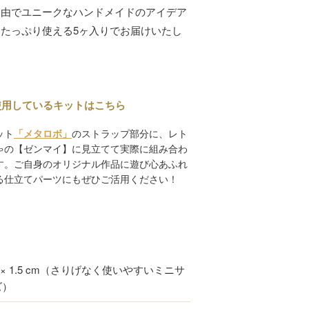
自由でユニークなハンドメイドのアイデア
たっぷり使える5ヶ入りでお届けいたし
使用しているキットはこちら
ット
「メタロボ」
のストラップ部分に、レト
ゃの【ゼンマイ】に見立てて実際に組み合わ
す。ご自身のオリジナル作品に遊び心あふれ
る仕立てパーツにもぜひご活用ください！
 × 1.5 cm（さりげなく使いやすいミニサ
ズ）