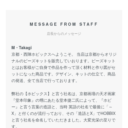
MESSAGE FROM STAFF
店長からのメッセージ
M・Takagi
京都・西陣ホビックスへようこそ。 当店は京都からオリジ
ナルのビーズキットを販売していおります。ビーズキット
とはお客様がご自身で作品を作って頂く材料と作り図がセ
ットになった商品です。デザイン、キットの仕立て、商品
の発送、全て当店で行っております。
弊社の【ホビックス】と言う社名は、京都画壇の天才画家
『堂本印象』の甥にあたる堂本捷二氏によって、『ホビ
ー』と言う言葉の造語と、当時 英語の社名で最後に「～
X」と付くのが流行っており、その「造語とX」でHOBBIX
と言う社名を命名していただきました。大変光栄の至りで
す。