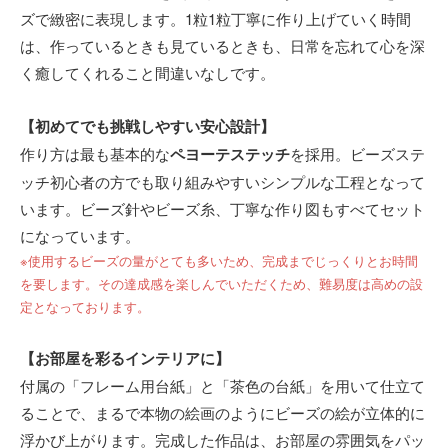
ズで緻密に表現します。1粒1粒丁寧に作り上げていく時間
は、作っているときも見ているときも、日常を忘れて心を深
く癒してくれること間違いなしです。
【初めてでも挑戦しやすい安心設計】
作り方は最も基本的な
ペヨーテステッチ
を採用。ビーズステ
ッチ初心者の方でも取り組みやすいシンプルな工程となって
います。ビーズ針やビーズ糸、丁寧な作り図もすべてセット
になっています。
※使用するビーズの量がとても多いため、完成までじっくりとお時間
を要します。その達成感を楽しんでいただくため、難易度は高めの設
定となっております。
【お部屋を彩るインテリアに】
付属の「フレーム用台紙」と「茶色の台紙」を用いて仕立て
ることで、まるで本物の絵画のようにビーズの絵が立体的に
浮かび上がります。完成した作品は、お部屋の雰囲気をパッ