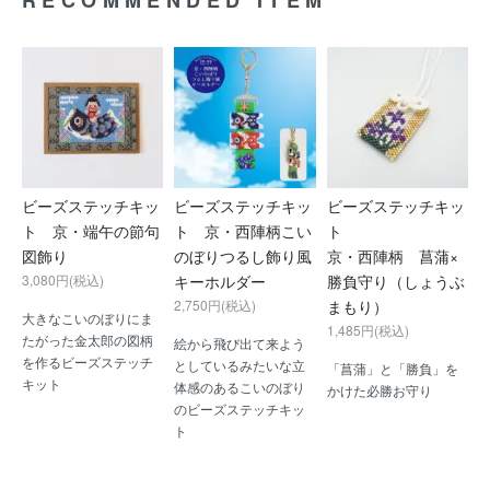
ビーズステッチキッ
ビーズステッチキッ
ビーズステッチキッ
ト 京・端午の節句
ト 京・西陣柄こい
ト
図飾り
のぼりつるし飾り風
京・西陣柄 菖蒲×
3,080円(税込)
キーホルダー
勝負守り（しょうぶ
2,750円(税込)
まもり）
大きなこいのぼりにま
1,485円(税込)
たがった金太郎の図柄
絵から飛び出て来よう
を作るビーズステッチ
としているみたいな立
「菖蒲」と「勝負」を
キット
体感のあるこいのぼり
かけた必勝お守り
のビーズステッチキッ
ト