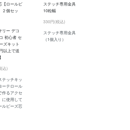
芯【ロールビ
ステッチ専用金具
 ２個セッ
10粒幅
330円(税込)
サリー デコ
ステッチ専用金具
コ 初心者 セ
（1個入り）
ビーズキット
0円以上で送
】
税込)
ステッチキッ
ヨーテロール
で作るアクセ
」に使用して
ールビーズ芯