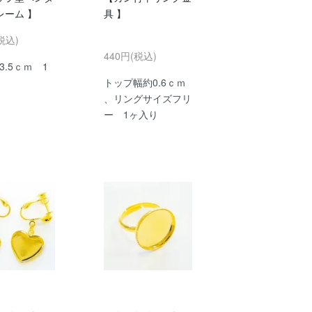
レーム 】
具 】
税込)
440円(税込)
Ｘ3.5ｃｍ 1
トップ幅約0.6ｃｍ
、リングサイズフリ
ー 1ヶ入り