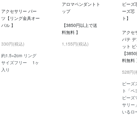
アロマペンダントト
ビーズ
アクセサリー パー
ップ
ーズ芯
ツ【リング金具オー
ト】
バル 】
【3850円以上で送
料無料 】
アクセ
パテ デ
330円(税込)
1,155円(税込)
ット 
【385
約1.5×2cm リング
料無料 
サイズフリー 1ヶ
入り
528円(
ビーズ
ト「ペ
ビーズ
サリー
いるロ