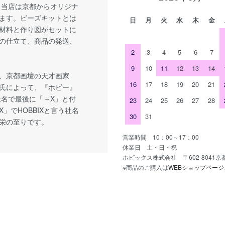
 当店は京都からオリジナ
ます。ビーズキットとは
日
月
火
水
木
金
材料と作り図がセットに
の仕立て、商品の発送、
2
3
4
5
6
7
9
10
11
12
13
14
、京都画壇の天才画家
16
17
18
19
20
21
氏によって、『ホビー』
社名で最後に「～X」と付
23
24
25
26
27
28
」でHOBBIXと言う社名
30
31
栄の至りです。
営業時間 10：00～17：00
休業日 土・日・祝
ホビックス株式会社 〒602-8041
※商品のご購入は
WEBショップページ