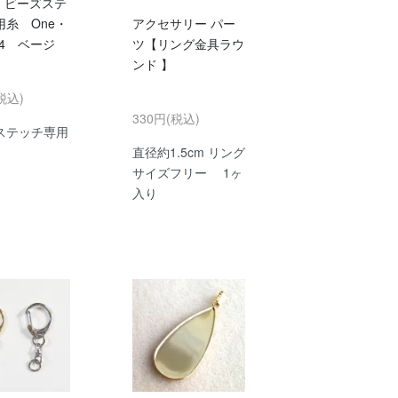
O ビーズステ
用糸 One・
アクセサリー パー
-4 ベージ
ツ【リング金具ラウ
ンド 】
税込)
330円(税込)
ステッチ専用
直径約1.5cm リング
サイズフリー 1ヶ
入り