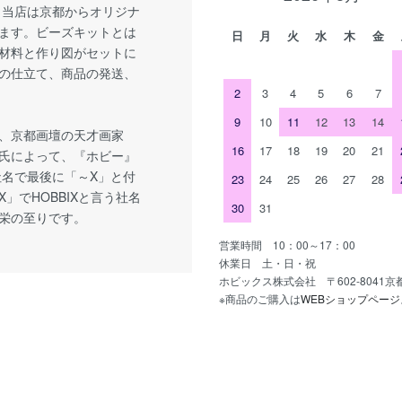
 当店は京都からオリジナ
ます。ビーズキットとは
日
月
火
水
木
金
材料と作り図がセットに
の仕立て、商品の発送、
2
3
4
5
6
7
9
10
11
12
13
14
、京都画壇の天才画家
16
17
18
19
20
21
氏によって、『ホビー』
社名で最後に「～X」と付
23
24
25
26
27
28
」でHOBBIXと言う社名
30
31
栄の至りです。
営業時間 10：00～17：00
休業日 土・日・祝
ホビックス株式会社 〒602-8041
※商品のご購入は
WEBショップページ