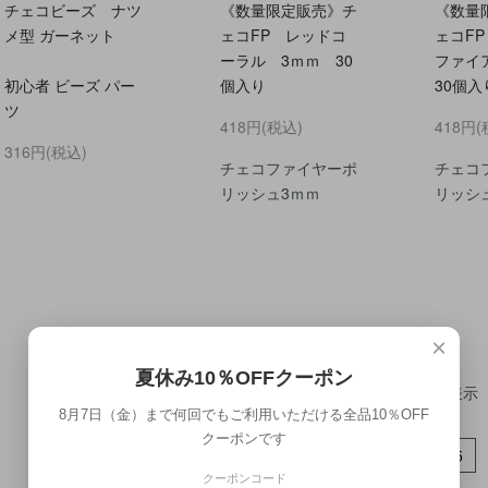
チェコビーズ ナツ
《数量限定販売》チ
《数量
メ型 ガーネット
ェコFP レッドコ
ェコF
ーラル 3ｍｍ 30
ファイ
初心者 ビーズ パー
個入り
30個入
ツ
418円(税込)
418円(
316円(税込)
チェコファイヤーポ
チェコ
リッシュ3ｍｍ
リッシ
×
夏休み10％OFFクーポン
全
63
商品中
49 - 60
表示
8月7日（金）まで何回でもご利用いただける全品10％OFF
クーポンです
1
2
3
4
5
クーポンコード