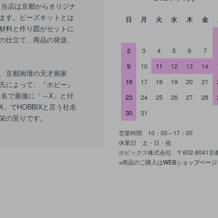
 当店は京都からオリジナ
ます。ビーズキットとは
日
月
火
水
木
金
材料と作り図がセットに
の仕立て、商品の発送、
2
3
4
5
6
7
9
10
11
12
13
14
、京都画壇の天才画家
16
17
18
19
20
21
氏によって、『ホビー』
社名で最後に「～X」と付
23
24
25
26
27
28
」でHOBBIXと言う社名
30
31
栄の至りです。
営業時間 10：00～17：00
休業日 土・日・祝
ホビックス株式会社 〒602-8041
※商品のご購入は
WEBショップページ