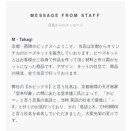
MESSAGE FROM STAFF
店長からのメッセージ
M・Takagi
京都・西陣ホビックスへようこそ。 当店は京都からオリジ
ナルのビーズキットを販売していおります。ビーズキット
とはお客様がご自身で作品を作って頂く材料と作り図がセ
ットになった商品です。デザイン、キットの仕立て、商品
の発送、全て当店で行っております。
弊社の【ホビックス】と言う社名は、京都画壇の天才画家
『堂本印象』の甥にあたる堂本捷二氏によって、『ホビ
ー』と言う言葉の造語と、当時 英語の社名で最後に「～
X」と付くのが流行っており、その「造語とX」でHOBBIX
と言う社名を命名していただきました。大変光栄の至りで
す。