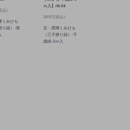
ｍ入】nk-04
税込)
385円(税込)
陣くみひも
撚り紐）-瑠
京・西陣くみひも
入
（三子撚り紐）-千
歳緑-3ｍ入