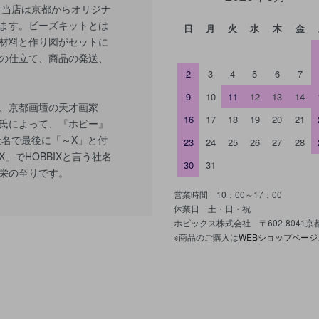
 当店は京都からオリジナ
ます。ビーズキットとは
日
月
火
水
木
金
材料と作り図がセットに
の仕立て、商品の発送、
2
3
4
5
6
7
9
10
11
12
13
14
、京都画壇の天才画家
16
17
18
19
20
21
氏によって、『ホビー』
社名で最後に「～X」と付
23
24
25
26
27
28
」でHOBBIXと言う社名
30
31
栄の至りです。
営業時間 10：00～17：00
休業日 土・日・祝
ホビックス株式会社 〒602-8041
※商品のご購入は
WEBショップページ