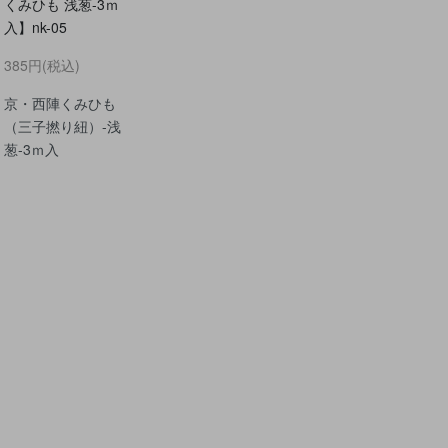
くみひも 浅葱-3ｍ
入】nk-05
385円(税込)
京・西陣くみひも
（三子撚り紐）-浅
葱-3ｍ入