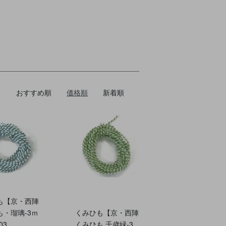
おすすめ順
価格順
新着順
も【京・西陣
も・瑠璃-3ｍ
くみひも【京・西陣
03
くみひも 千歳緑-3