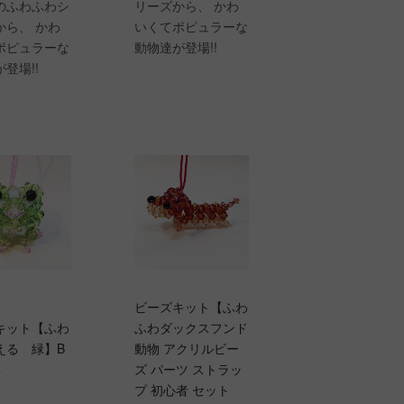
のふわふわシ
リーズから、 かわ
から、 かわ
いくてポピュラーな
ポピュラーな
動物達が登場!!
登場!!
ビーズキット【ふわ
キット【ふわ
ふわダックスフンド
える 緑】B
動物 アクリルビー
4
ズ パーツ ストラッ
プ 初心者 セット