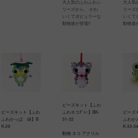
大人気のふわふわシ
大人気
リーズから、 かわ
リーズ
いくてポピュラーな
いくて
動物達が登場!!
動物達が
ビーズキット【ふわ
ビーズキット【ふわ
ふわネコｸﾞﾚｰ】BK-
ビーズ
ふわかっぱ 緑】B
31-32
ふわか
K-29
K-33-3
動物 ネコ アクリル