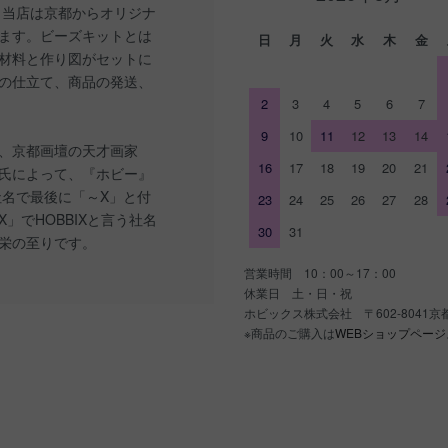
 当店は京都からオリジナ
ます。ビーズキットとは
日
月
火
水
木
金
材料と作り図がセットに
の仕立て、商品の発送、
2
3
4
5
6
7
9
10
11
12
13
14
、京都画壇の天才画家
16
17
18
19
20
21
氏によって、『ホビー』
社名で最後に「～X」と付
23
24
25
26
27
28
」でHOBBIXと言う社名
30
31
栄の至りです。
営業時間 10：00～17：00
休業日 土・日・祝
ホビックス株式会社 〒602-8041
※商品のご購入は
WEBショップページ