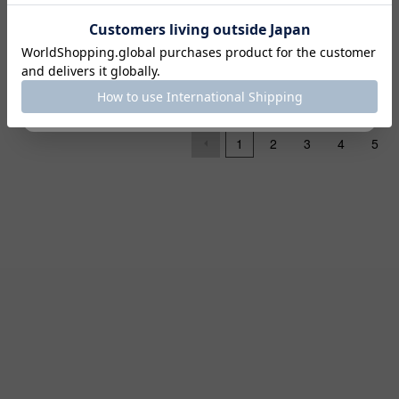
KYOTO81
全
70
商品中
1 - 12
表示
コードをコピー
1
2
3
4
5