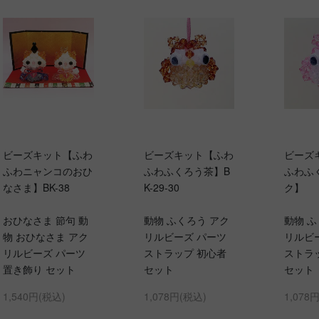
ビーズキット【ふわ
ビーズキット【ふわ
ビーズ
ふわニャンコのおひ
ふわふくろう茶】B
ふわふ
なさま】BK-38
K-29-30
ク】
おひなさま 節句 動
動物 ふくろう アク
動物 ふ
物 おひなさま アク
リルビーズ パーツ
リルビ
リルビーズ パーツ
ストラップ 初心者
ストラ
置き飾り セット
セット
セット
1,540円(税込)
1,078円(税込)
1,078