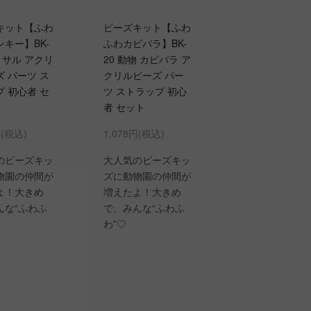
キット【ふわ
ビーズキット【ふわ
キー】BK-
ふわカピバラ】BK-
物 サル アクリ
20 動物 カピバラ ア
 パーツ ス
クリルビーズ パー
 初心者 セ
ツ ストラップ 初心
者 セット
円(税込)
1,078円(税込)
のビーズキッ
大人気のビーズキッ
物園の仲間が
ズに動物園の仲間が
よ！大きめ
増えたよ！大きめ
んな“ふわふ
で、みんな“ふわふ
わ”♡