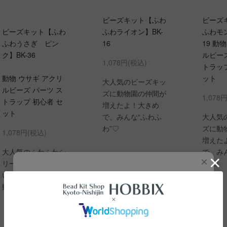
ビーズキット【ふわ
ビーズ
ビーズキット【ふわ
ふわライオン】BK-
ふわモン
ふわうさぎ ピン
16
19 動
ク】BK-36
ルビーズ
1,078円(税込)
トラップ
動物 ウサギ アクリ
ット
大人気のビーズキッ
ルビーズ パーツ ス
ズに動物園の仲間が
1,078
トラップ 初心者 セ
増えたよ！大きめ
ット
で、みんな“ふわふ
大人気
わ”♡
ズに動
1,078円(税込)
増えた
大人気のふわふわシ
で、み
×
リーズから、 かわ
わ”♡
いくてポピュラーな
夏休み10％OFFクーポン
動物達が登場!!
8月7日（金）まで何回でもご利用いただける全品10％OFF
クーポンです
クーポンコード