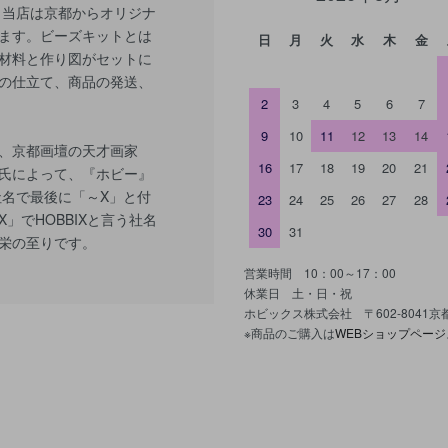
 当店は京都からオリジナ
ます。ビーズキットとは
日
月
火
水
木
金
材料と作り図がセットに
の仕立て、商品の発送、
2
3
4
5
6
7
9
10
11
12
13
14
、京都画壇の天才画家
16
17
18
19
20
21
氏によって、『ホビー』
社名で最後に「～X」と付
23
24
25
26
27
28
」でHOBBIXと言う社名
30
31
栄の至りです。
営業時間 10：00～17：00
休業日 土・日・祝
ホビックス株式会社 〒602-8041
※商品のご購入は
WEBショップページ