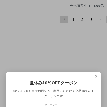
全
40
商品中
1 - 12
表示
1
2
3
4
×
夏休み10％OFFクーポン
8月7日（金）まで何回でもご利用いただける全品10％OFF
クーポンです
クーポンコード