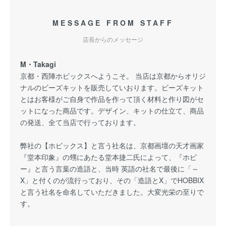
MESSAGE FROM STAFF
店長からのメッセージ
M・Takagi
京都・西陣ホビックスへようこそ。 当店は京都からオリジ
ナルのビーズキットを販売していおります。ビーズキット
とはお客様がご自身で作品を作って頂く材料と作り図がセ
ットになった商品です。デザイン、キットの仕立て、商品
の発送、全て当店で行っております。
弊社の【ホビックス】と言う社名は、京都画壇の天才画家
『堂本印象』の甥にあたる堂本捷二氏によって、『ホビ
ー』と言う言葉の造語と、当時 英語の社名で最後に「～
X」と付くのが流行っており、その「造語とX」でHOBBIX
と言う社名を命名していただきました。大変光栄の至りで
す。