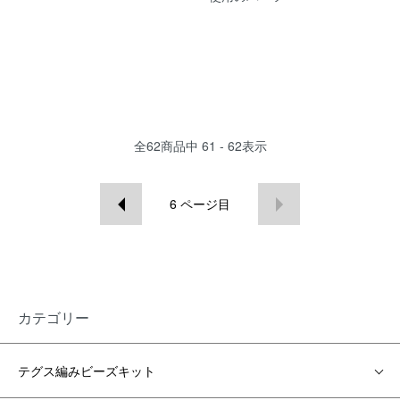
全
62
商品中
61 - 62
表示
6
ページ目
カテゴリー
テグス編みビーズキット