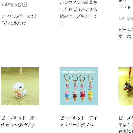
動物 干
ハロウィンの仮装を
1,430円(税込)
セット
したおばけのテグス
アクリルビーズで作
編みビーズキットで
1,485
る辰の根付け
す
ビーズ
支 戌
ビーズキット 京・
ビーズキット アイ
ビーズ
金運白へび根付け
スクリームダブル
来福白
祥来福