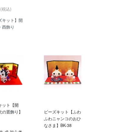
円(税込)
ズキット】開
・酉飾り
キット【開
犬の置飾り】
ビーズキット【ふわ
ふわニャンコのおひ
なさま】BK-38