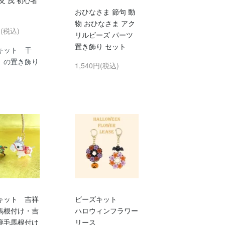
支 戌 初心者
おひなさま 節句 動
物 おひなさま アク
円(税込)
リルビーズ パーツ
置き飾り セット
キット 干
 の置き飾り
1,540円(税込)
キット 吉祥
ビーズキット
馬根付け・吉
ハロウィンフラワー
鹿毛馬根付け
リース