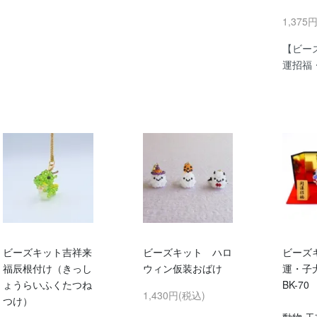
1,375
【ビー
運招福
ビーズキット吉祥来
ビーズキット ハロ
ビーズ
福辰根付け（きっし
ウィン仮装おばけ
運・子
ょうらいふくたつね
BK-70
1,430円(税込)
つけ）