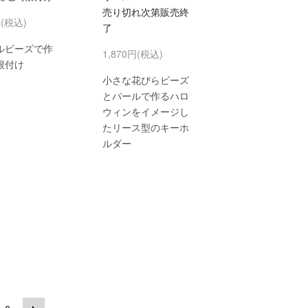
売り切れ次第販売終
円(税込)
了
ルビーズで作
1,870円(税込)
根付け
小さな花びらビーズ
とパールで作るハロ
ウィンをイメージし
たリース型のキーホ
ルダー