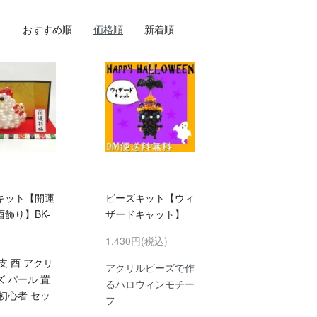
おすすめ順
価格順
新着順
キット【開運
ビーズキット【ウィ
飾り】BK-
ザードキャット】
1,430円(税込)
支 酉 アクリ
アクリルビーズで作
 パール 置
るハロウィンモチー
初心者 セッ
フ