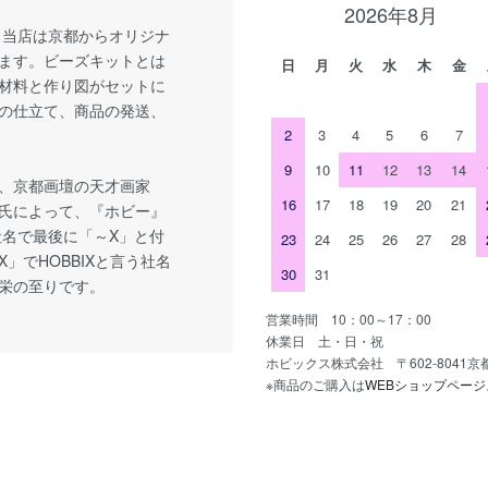
2026年8月
 当店は京都からオリジナ
ます。ビーズキットとは
日
月
火
水
木
金
材料と作り図がセットに
の仕立て、商品の発送、
2
3
4
5
6
7
9
10
11
12
13
14
、京都画壇の天才画家
16
17
18
19
20
21
氏によって、『ホビー』
社名で最後に「～X」と付
23
24
25
26
27
28
」でHOBBIXと言う社名
30
31
栄の至りです。
営業時間 10：00～17：00
休業日 土・日・祝
ホビックス株式会社 〒602-8041
※商品のご購入は
WEBショップページ