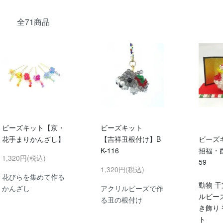
全71商品
ビーズキット【京・
ビーズキット
花手まりかんざし】
【吉祥丑根付け】B
ビーズ
K-116
招福・酉
1,320円(税込)
59
1,320円(税込)
花びらを集めて作る
動物 干
かんざし
アクリルビーズで作
ルビーズ
る丑の根付け
き飾り 
ト