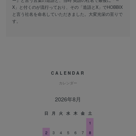
ー』と言う言葉の造語と、当時 英語の社名で最後に「～
X」と付くのが流行っており、その「造語とX」でHOBBIX
と言う社名を命名していただきました。大変光栄の至りで
す。
CALENDAR
カレンダー
2026年8月
日
月
火
水
木
金
土
1
2
3
4
5
6
7
8