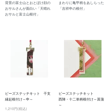
背景の富士山とおとぼけ顔の
まわりに亀甲柄をあしらった
おサルさんが面白い「天晴れ
「吉祥申の根付」
おサルと富士山根付」
ビーズステッチキット 干支
ビーズステッチキット
縁起根付け～申～
西陣・十二単柄根付け～菖蒲
～
1,210円(税込)