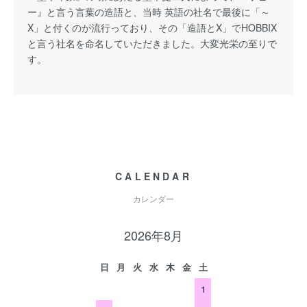
ー』と言う言葉の造語と、当時 英語の社名で最後に「～
X」と付くのが流行っており、その「造語とX」でHOBBIX
と言う社名を命名していただきました。大変光栄の至りで
す。
CALENDAR
カレンダー
2026年8月
日
月
火
水
木
金
土
1