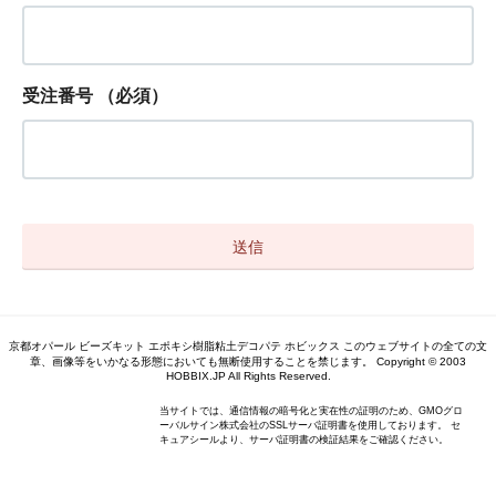
受注番号
（必須）
京都オパール ビーズキット エポキシ樹脂粘土デコパテ ホビックス このウェブサイトの全ての文
章、画像等をいかなる形態においても無断使用することを禁じます。 Copyright © 2003
HOBBIX.JP All Rights Reserved.
当サイトでは、通信情報の暗号化と実在性の証明のため、GMOグロ
ーバルサイン株式会社のSSLサーバ証明書を使用しております。 セ
キュアシールより、サーバ証明書の検証結果をご確認ください。