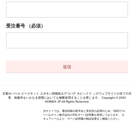
受注番号
（必須）
京都オパール ビーズキット エポキシ樹脂粘土デコパテ ホビックス このウェブサイトの全ての文
章、画像等をいかなる形態においても無断使用することを禁じます。 Copyright © 2003
HOBBIX.JP All Rights Reserved.
当サイトでは、通信情報の暗号化と実在性の証明のため、GMOグロ
ーバルサイン株式会社のSSLサーバ証明書を使用しております。 セ
キュアシールより、サーバ証明書の検証結果をご確認ください。