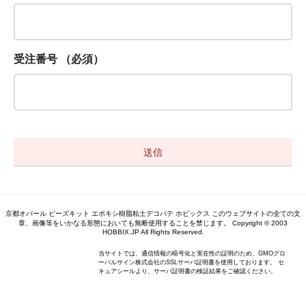
受注番号
（必須）
京都オパール ビーズキット エポキシ樹脂粘土デコパテ ホビックス このウェブサイトの全ての文
章、画像等をいかなる形態においても無断使用することを禁じます。 Copyright © 2003
HOBBIX.JP All Rights Reserved.
当サイトでは、通信情報の暗号化と実在性の証明のため、GMOグロ
ーバルサイン株式会社のSSLサーバ証明書を使用しております。 セ
キュアシールより、サーバ証明書の検証結果をご確認ください。