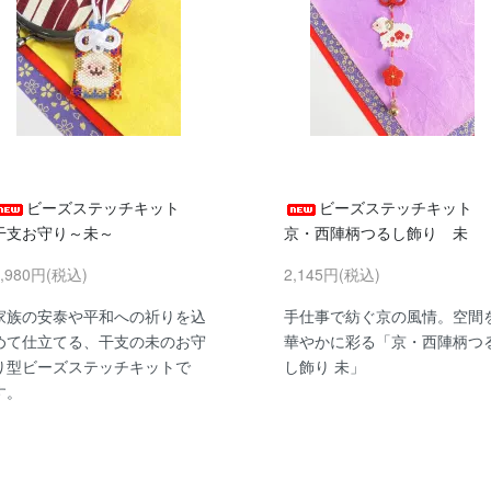
ビーズステッチキット
ビーズステッチキット
干支お守り～未～
京・西陣柄つるし飾り 未
1,980円(税込)
2,145円(税込)
家族の安泰や平和への祈りを込
手仕事で紡ぐ京の風情。空間
めて仕立てる、干支の未のお守
華やかに彩る「京・西陣柄つ
り型ビーズステッチキットで
し飾り 未」
す。