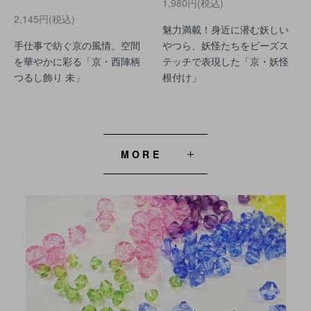
1,980円(税込)
2,145円(税込)
魅力満載！身近に潜む妖しい
手仕事で紡ぐ京の風情。空間
やつら、妖怪たちをビーズス
を華やかに彩る「京・西陣柄
テッチで表現した「京・妖怪
つるし飾り 未」
根付け」
MORE