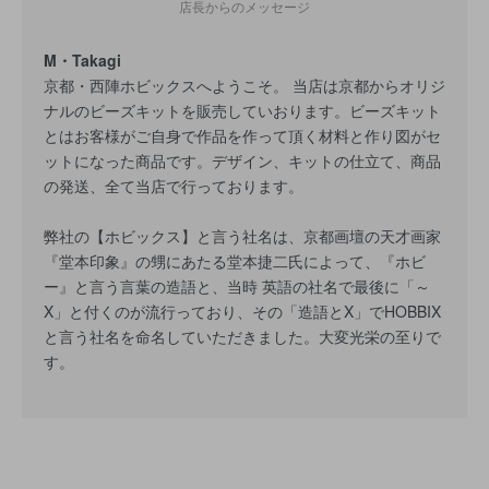
店長からのメッセージ
M・Takagi
京都・西陣ホビックスへようこそ。 当店は京都からオリジ
ナルのビーズキットを販売していおります。ビーズキット
とはお客様がご自身で作品を作って頂く材料と作り図がセ
ットになった商品です。デザイン、キットの仕立て、商品
の発送、全て当店で行っております。
弊社の【ホビックス】と言う社名は、京都画壇の天才画家
『堂本印象』の甥にあたる堂本捷二氏によって、『ホビ
ー』と言う言葉の造語と、当時 英語の社名で最後に「～
X」と付くのが流行っており、その「造語とX」でHOBBIX
と言う社名を命名していただきました。大変光栄の至りで
す。