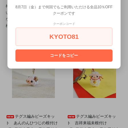
松を「羊」に変えた洒落のき
分！おとぼけ表情に癒される
8月7日（金）まで何回でもご利用いただける全品10％OFF
いた一品！和モダンでお洒落
「ひつじもちと初日の出根付
クーポンです
な「羊竹梅（ようちくばい）
け」
クーポンコード
根付け」
KYOTO81
コードをコピー
テグス編みビーズキッ
テグス編みビーズキッ
ト あんのんひつじの根付け
ト 吉祥来福未根付け