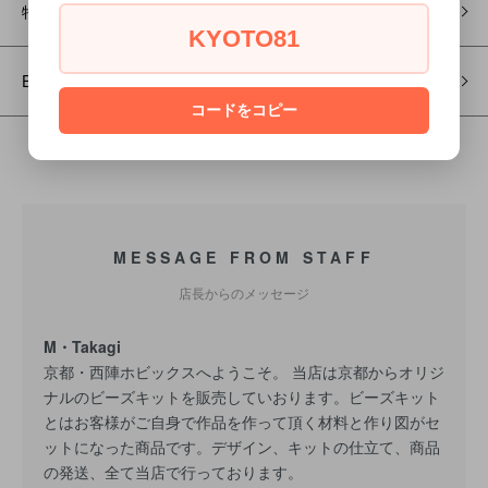
特別セット
KYOTO81
English instruction beads kit<作り方が英語表記のビーズキット>
コードをコピー
MESSAGE FROM STAFF
店長からのメッセージ
M・Takagi
京都・西陣ホビックスへようこそ。 当店は京都からオリジ
ナルのビーズキットを販売していおります。ビーズキット
とはお客様がご自身で作品を作って頂く材料と作り図がセ
ットになった商品です。デザイン、キットの仕立て、商品
の発送、全て当店で行っております。