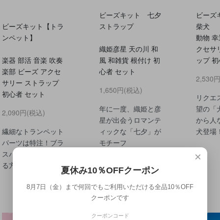
ビーズキット 七夕
ビーズ
ビーズキット【トラ
ストラップ
柴犬
ンペット】
動物 幸
織姫彦星 天の川 和
クセサ
楽器 部活 音楽 吹奏
風 和雑貨 根付け 初
ップ 初
楽部 ビーズ アクセ
心者 セット
2,530
サリー ストラップ
1,650円(税込)
初心者 セット
リクエ
年に一度、織姫と彦
望の「
2,090円(税込)
星が出会うロマンテ
から人
繊細なトランペット
ィックな「七夕」が
犬登場
パーツは特注！ブラ
モチーフ
スバンドをやってい
×
る方にオススメ☆
夏休み10％OFFクーポン
8月7日（金）まで何回でもご利用いただける全品10％OFF
クーポンです
クーポンコード