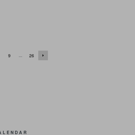
...
9
26
ALENDAR