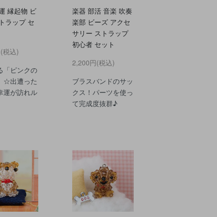
運 縁起物 ビ
楽器 部活 音楽 吹奏
トラップ セ
楽部 ビーズ アクセ
サリー ストラップ
初心者 セット
円(税込)
2,200円(税込)
る「ピンクの
」☆出遭った
ブラスバンドのサッ
幸運が訪れル
クス！パーツを使っ
て完成度抜群♪