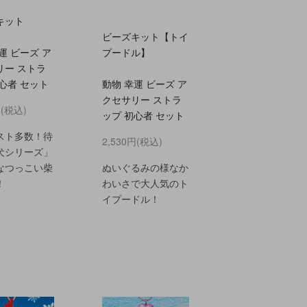
キット
ビーズキット【トイ
運 ビーズ ア
プードル】
リー ストラ
心者 セット
動物 幸運 ビーズ ア
クセサリー ストラ
円(税込)
ップ 初心者 セット
スト多数！待
2,530円(税込)
犬シリーズ」
なつっこい柴
ぬいぐるみの様なか
！
わいさで大人気のト
イプードル！