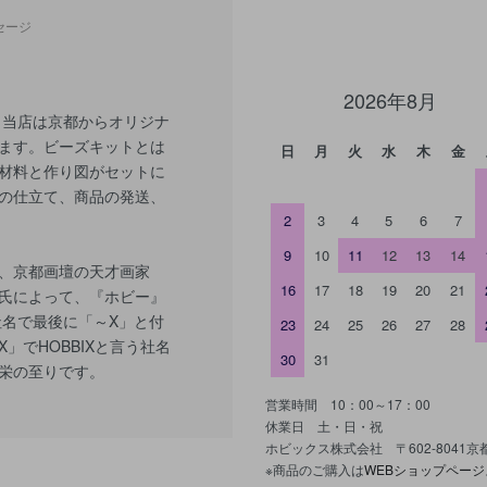
セージ
2026年8月
 当店は京都からオリジナ
ます。ビーズキットとは
日
月
火
水
木
金
材料と作り図がセットに
の仕立て、商品の発送、
2
3
4
5
6
7
9
10
11
12
13
14
、京都画壇の天才画家
16
17
18
19
20
21
氏によって、『ホビー』
社名で最後に「～X」と付
23
24
25
26
27
28
」でHOBBIXと言う社名
30
31
栄の至りです。
営業時間 10：00～17：00
休業日 土・日・祝
ホビックス株式会社 〒602-8041
※商品のご購入は
WEBショップページ