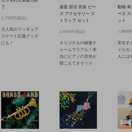
了
楽器 部活 音楽 ビー
動物 幸
ズ アクセサリー ス
ーズ ス
2,750円(税込)
トラップ セット
ット
大人気のフィギュア
2,640円(税込)
1,980
スケート応援グッズ
にも！
オリジナルの鍵盤チ
実在す
ャームでリアル！本
イルカ
当にピアノの音色が
人には
聴こえてきそう☆