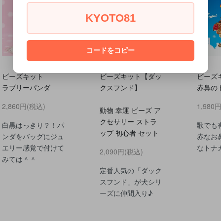
KYOTO81
コードをコピー
ビーズキット
ビーズキット【ダッ
ビーズ
ラブリーパンダ
クスフンド】
赤鼻の
2,860円(税込)
1,980
動物 幸運 ビーズ ア
クセサリー ストラ
白黒はっきり？！パ
歌でも
ップ 初心者 セット
ンダをバッグにジュ
赤なお
エリー感覚で付けて
なトナ
2,090円(税込)
みては＾＾
定番人気の「ダック
スフンド」が犬シリ
ーズに仲間入り♪