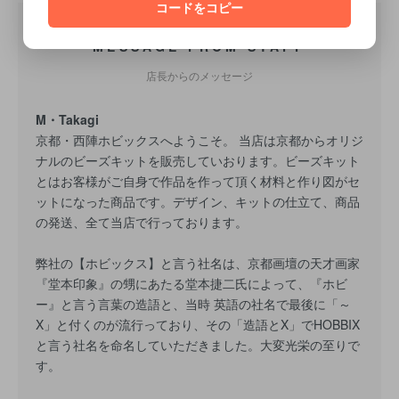
コードをコピー
MESSAGE FROM STAFF
店長からのメッセージ
M・Takagi
京都・西陣ホビックスへようこそ。 当店は京都からオリジ
ナルのビーズキットを販売していおります。ビーズキット
とはお客様がご自身で作品を作って頂く材料と作り図がセ
ットになった商品です。デザイン、キットの仕立て、商品
の発送、全て当店で行っております。
弊社の【ホビックス】と言う社名は、京都画壇の天才画家
『堂本印象』の甥にあたる堂本捷二氏によって、『ホビ
ー』と言う言葉の造語と、当時 英語の社名で最後に「～
X」と付くのが流行っており、その「造語とX」でHOBBIX
と言う社名を命名していただきました。大変光栄の至りで
す。