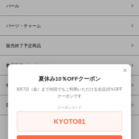
パール
パーツ・チャーム
販売終了予定商品
数量限定ビーズキット
×
夏休み10％OFFクーポン
特別セット
8月7日（金）まで何回でもご利用いただける全品10％OFF
クーポンです
English instruction beads kit<作り方が英語表記のビーズキット>
クーポンコード
KYOTO81